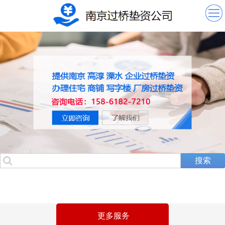
南京过桥垫资
企业过桥垫资
厂房土地垫资
南京过桥资金
更多服务